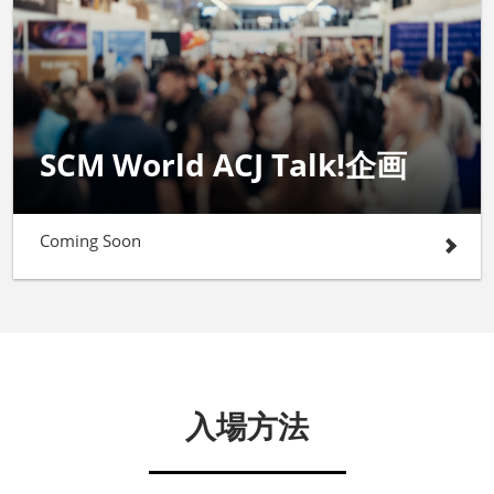
SCM World ACJ Talk!企画
Coming Soon
入場方法