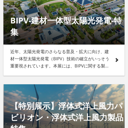
BIPV-建材一体型太陽光発電-特
集
近年、太陽光発電のさらなる普及・拡大に向け、建
材一体型太陽光発電（BIPV）技術の確立がいっそう
重要視されています。本展には、BIPVに関する製
品・サービスが多数出展します！
【特別展示】浮体式洋上風力パ
ビリオン・浮体式洋上風力製品