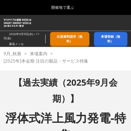
Press
ス
開催地で選ぶ
Escape
キ
to
ッ
close
ホーム
グ
プ
the
ロ
2026年09月09日
し
ー
menu.
幕張メッセ/Makuhari Messe, Japan
2026年9月9日(水)～11
出展資料請求（無
来場登録（無
バ
日(金)
て
料）
料）
ル
幕張メッセ
進
ナ
9月_秋展
9月_秋展
来場案内
ビ
む
2026年09月09日
ゲ
[2025年]本会期 注目の製品・サービス特集
幕張メッセ/Makuhari Messe, Japan
ー
シ
ョ
11月_関西展
【過去実績（2025年9月会
ン
2026年11月18日
を
インテックス大阪/INTEX Osaka
折
期）】
り
た
3月_春展
た
2027年03月24日
む
浮体式洋上風力発電-特
東京ビッグサイト/Tokyo Big Sight