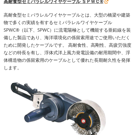
高耐食型セミパラレルワイヤケーブル ＳＰＷＣ®
高耐食型セミパラレルワイヤケーブルとは、大型の橋梁や建築
物で多くの実績を有するセミパラレルワイヤケーブル
SPWC®（以下、SPWC）に流電陽極として機能する亜鉛線を装
備した製品であり、海洋環境化の係留索用途でご使用いただく
ために開発したケーブルです。 高耐食性、高剛性、高疲労強度
などの特長を有し、浮体式洋上風力発電設備の耐用期間中、浮
体構造物の係留索用のケーブルとして優れた長期耐久性を発揮
します。