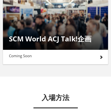
SCM World ACJ Talk!企画
Coming Soon
入場方法