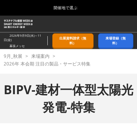
Press
ス
開催地で選ぶ
Escape
キ
to
ッ
close
ホーム
グ
プ
the
ロ
2026年09月09日
し
ー
menu.
幕張メッセ/Makuhari Messe, Japan
2026年9月9日(水)～11
出展資料請求（無
来場登録（無
バ
日(金)
て
料）
料）
ル
幕張メッセ
進
ナ
9月_秋展
9月_秋展
来場案内
ビ
む
2026年09月09日
ゲ
2026年 本会期 注目の製品・サービス特集
幕張メッセ/Makuhari Messe, Japan
ー
シ
ョ
11月_関西展
ン
BIPV-建材一体型太陽光
2026年11月18日
を
インテックス大阪/INTEX Osaka
折
り
発電-特集
た
3月_春展
た
2027年03月24日
む
東京ビッグサイト/Tokyo Big Sight
BIPV-建材一体型太陽光発電-特集 | -サステナブル経営
WEEK（旧称：GX経営WEEK）【秋】-