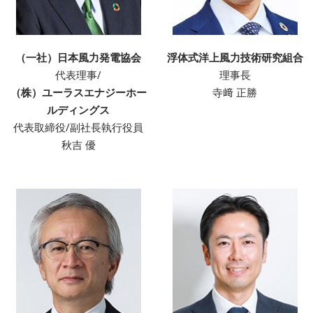
（一社）日本風力発電協会
浮体式洋上風力技術研究組合
代表理事/
理事長
（株）ユーラスエナジーホー
寺﨑 正勝
ルディングス
代表取締役/副社長執行役員
秋吉 優