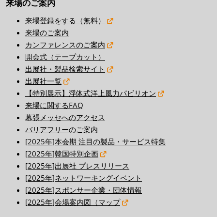
来場のご案内
来場登録をする（無料）
来場のご案内
カンファレンスのご案内
開会式（テープカット）
出展社・製品検索サイト
出展社一覧
【特別展示】浮体式洋上風力パビリオン
来場に関するFAQ
幕張メッセへのアクセス
バリアフリーのご案内
[2025年]本会期 注目の製品・サービス特集
[2025年]韓国特別企画
[2025年]出展社 プレスリリース
[2025年]ネットワーキングイベント
[2025年]スポンサー企業・団体情報
[2025年]会場案内図（マップ