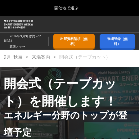
Press
ス
開催地で選ぶ
Escape
キ
to
ッ
close
ホーム
グ
プ
the
ロ
2026年09月09日
し
ー
menu.
幕張メッセ/Makuhari Messe, Japan
2026年9月9日(水)～11
出展資料請求（無
来場登録（無
バ
日(金)
て
料）
料）
ル
幕張メッセ
進
ナ
9月_秋展
9月_秋展
来場案内
開会式（テープカット）
ビ
む
2026年09月09日
ゲ
幕張メッセ/Makuhari Messe, Japan
ー
シ
開会式（テープカッ
ョ
11月_関西展
ン
2026年11月18日
を
インテックス大阪/INTEX Osaka
ト）を開催します！
折
り
た
3月_春展
エネルギー分野のトップが登
た
2027年03月24日
む
東京ビッグサイト/Tokyo Big Sight
壇予定