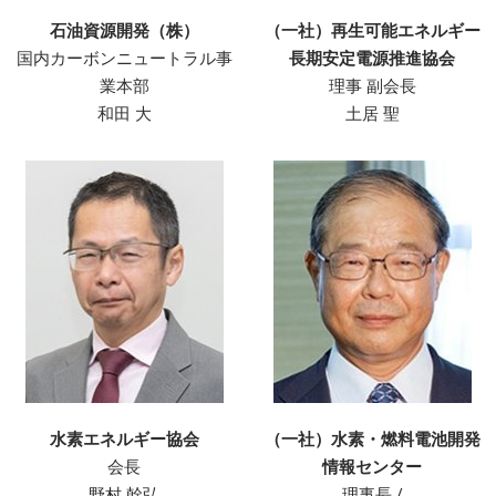
石油資源開発（株）
（一社）再生可能エネルギー
国内カーボンニュートラル事
長期安定電源推進協会
業本部
理事 副会長
和田 大
土居 聖
水素エネルギー協会
（一社）水素・燃料電池開発
会長
情報センター
野村 幹弘
理事長 /