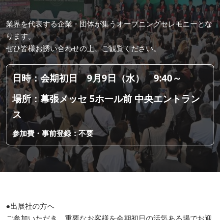
業界を代表する企業・団体が集うオープニングセレモニーとな
ります。
ぜひ皆様お誘い合わせの上、ご観覧ください。
日時：会期初日 9月9日（水） 9:40～
場所：幕張メッセ 5ホール前 中央エントラン
ス
参加費・事前登録：不要
開会式（テープカット）【秋展】サステナブル経営WEEK（旧
称：GX経営WEEK） | 企業が変わる。世界が変わる。
●出展社の方へ
ご参加いただき、重要なお客様を会期初日の活気ある場でお迎