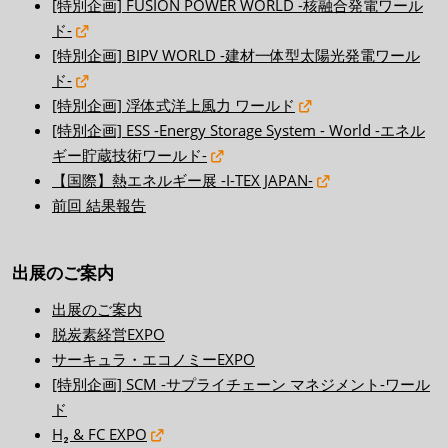
[特別企画] FUSION POWER WORLD -核融合発電ワール
ド-
[特別企画] BIPV WORLD -建材一体型太陽光発電ワール
ド-
[特別企画] 浮体式洋上風力 ワールド
[特別企画] ESS -Energy Storage System - World -エネル
ギー貯蔵技術ワールド-
【国際】熱エネルギー展 -I-TEX JAPAN-
前回 結果報告
出展のご案内
出展のご案内
脱炭素経営EXPO
サーキュラ・エコノミーEXPO
[特別企画] SCM -サプライチェーン マネジメント-ワール
ド
H₂ & FC EXPO