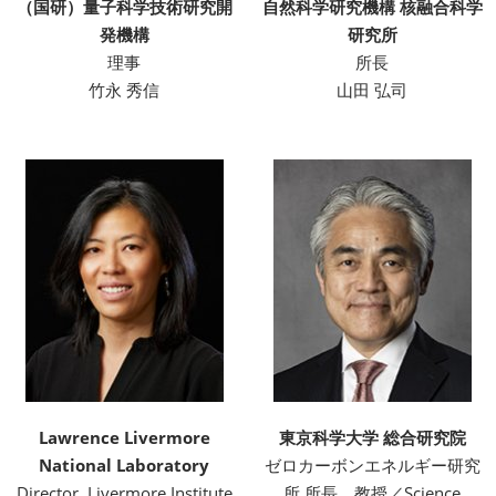
（国研）量子科学技術研究開
自然科学研究機構 核融合科学
発機構
研究所
理事
所長
竹永 秀信
山田 弘司
Lawrence Livermore
東京科学大学 総合研究院
National Laboratory
ゼロカーボンエネルギー研究
Director, Livermore Institute
所 所長、教授／Science