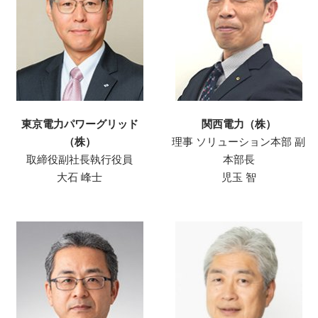
東京電力パワーグリッド
関西電力（株）
（株）
理事 ソリューション本部 副
取締役副社長執行役員
本部長
大石 峰士
児玉 智