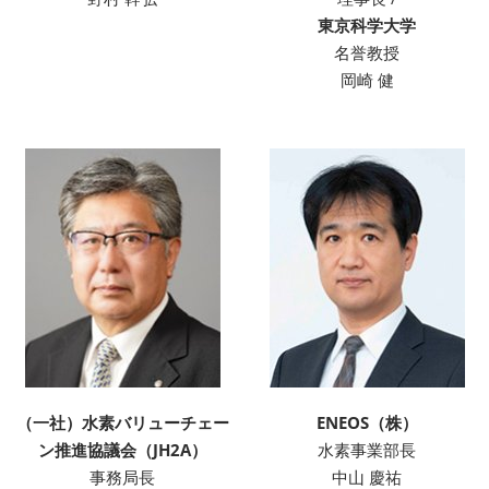
東京科学大学
名誉教授
岡崎 健
（一社）水素バリューチェー
ENEOS（株）
ン推進協議会（JH2A）
水素事業部長
事務局長
中山 慶祐