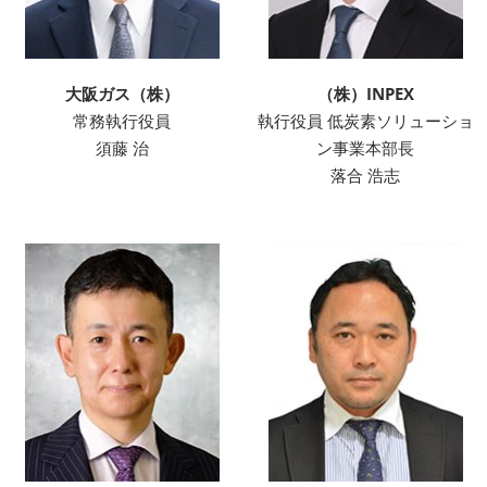
大阪ガス（株）
（株）INPEX
常務執行役員
執行役員 低炭素ソリューショ
須藤 治
ン事業本部長
落合 浩志