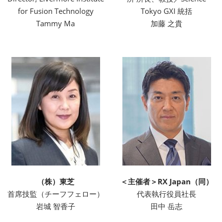
for Fusion Technology
Tokyo GXI 統括
Tammy Ma
加藤 之貴
（株）東芝
＜主催者＞RX Japan（同）
首席技監（チーフフェロー）
代表執行役員社長
岩城 智香子
田中 岳志