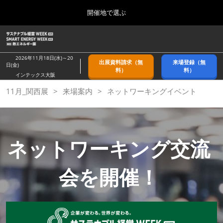
Press
ス
開催地で選ぶ
Escape
キ
to
ッ
close
ホーム
グ
プ
the
ロ
2026年09月09日
し
ー
menu.
幕張メッセ/Makuhari Messe, Japan
2026年11月18日(水)～20
出展資料請求（無
来場登録（無
バ
日(金)
て
料）
料）
ル
インテックス大阪
進
ナ
9月_秋展
11月_関西展
来場案内
ビ
ネットワーキングイベント
む
2026年09月09日
ゲ
幕張メッセ/Makuhari Messe, Japan
ー
シ
ョ
11月_関西展
ン
ネットワーキング交流
2026年11月18日
を
インテックス大阪/INTEX Osaka
折
り
会を開催！
た
3月_春展
た
2027年03月24日
む
東京ビッグサイト/Tokyo Big Sight