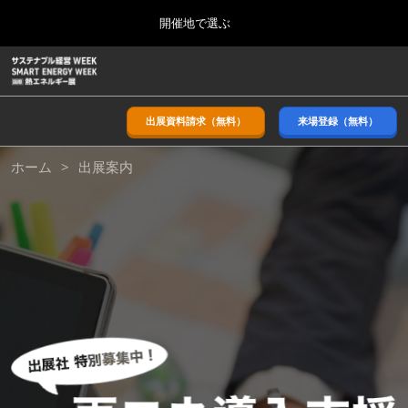
Press
ス
開催地で選ぶ
Escape
キ
to
ッ
close
ホーム
グ
プ
the
ロ
2026年09月09日
し
ー
menu.
幕張メッセ/Makuhari Messe, Japan
バ
出展資料請求（無料）
来場登録（無料）
て
ル
進
ナ
9月_秋展
ホーム
出展案内
ビ
む
2026年09月09日
ゲ
幕張メッセ/Makuhari Messe, Japan
ー
シ
ョ
11月_関西展
ン
2026年11月18日
を
インテックス大阪/INTEX Osaka
折
り
た
3月_春展
た
2027年03月24日
む
東京ビッグサイト/Tokyo Big Sight