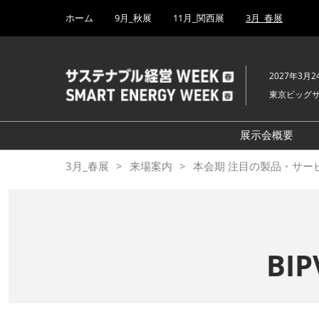
Press
ス
ホーム
9月_秋展
11月_関西展
3月_春展
Escape
キ
to
ッ
close
プ
the
2027年3月2
し
menu.
東京ビッグ
て
進
む
展示会概要
開催概要
3月_春展
来場案内
本会期 注目の製品・サー
脱炭素経営 
サーキュラ
EXPO
[特別企画] 
BI
チェーンマネ
ー ルド
BIPV-建材一体