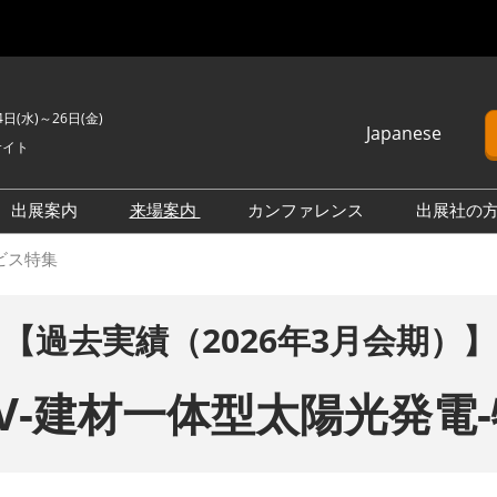
4日(水)～26日(金)
Japanese
サイト
Japanese
English
出展案内
来場案内
カンファレンス
出展社の
Korean
脱炭素経営 EXPO
来場のご案内
カンファレンスプログラム
ビス特集
EXPO
サーキュラー・エコノミー
展示会・セミナー参加ポリ
オープンセミナー （無料/事
EXPO
シー
前申込不要）
【過去実績（2026年3月会期）】
ー・エコノミー
[特別企画] SCM - サプライ
会場案内図
カンファレンスに関する
チェーンマネジメント - ワ
FAQ
SCM - サプライ
製品一覧・検索
PV-建材一体型太陽光発電
ー ルド
ジメント - ワ
出展社一覧・検索
本会期 注目の製品・サービ
型太陽光発電-特集 | サステナブル経営WEEK（旧称：GX経営WEEK
ス特集