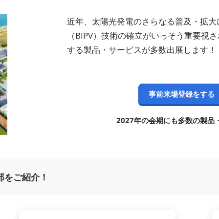
出展社・製品検索サイト注
近年、太陽光発電のさらなる普及・拡大
目製品ランキング
（BIPV）技術の確立がいっそう重要視さ
注目の特別企画展示・イベ
する製品・サービスが多数出展します！
ント
出展社 プレスリリース
スポンサー企業・団体情報
事前来場登録をする
カンファレンスのご案内
2027年の会期にも多数の製
会場へのアクセス
部をご紹介！