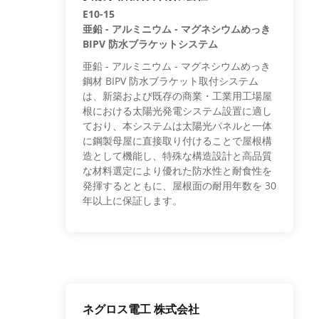
E10-15
亜鉛 - アルミニウム - マグネシウムめっき
BIPV 防水ブラケットシステム
亜鉛 - アルミニウム - マグネシウムめっき
鋼材 BIPV 防水ブラケット取付システム
は、新築および既存の商業・工業用工場屋
根における太陽光発電システム設置に適し
ており、本システムは太陽光パネルと一体
に鋼製母屋に直接取り付けることで屋根構
造として機能し、特殊な構造設計と高品質
な材料選定により優れた防水性と耐食性を
発揮するとともに、屋根面の耐用年数を 30
年以上に保証します。
ネグロス電工 株式会社