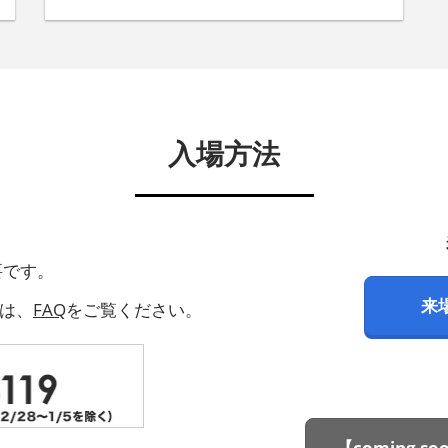
ションが一堂に出展。サプライチェーンの
持続可能性・レジリエンス強化を実現した
い企業の経営層、サプライチェーンマネジ
メント・ESG・サステナビリティ・調達・
購買部門などが来場する特別企画です。
入場方法
要です。
来
ては、
FAQ
をご覧ください。
【coming 