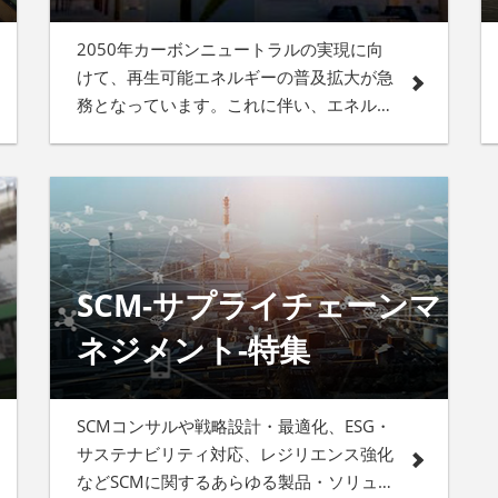
2050年カーボンニュートラルの実現に向
けて、再生可能エネルギーの普及拡大が急
務となっています。これに伴い、エネルギ
ーの効率的な利用と安定的な供給を支える
技術として、ESS（Energy Storage
System）の重要性が増しています。本展
には多数の「ESS-Energy Storage
System（エネルギー貯蔵技術）」に関す
る製品が出展します。
SCM-サプライチェーンマ
ネジメント-特集
SCMコンサルや戦略設計・最適化、ESG・
サステナビリティ対応、レジリエンス強化
などSCMに関するあらゆる製品・ソリュー