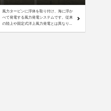
風力タービンに浮体を取り付け、海に浮か
べて発電する風力発電システムです。従来
の陸上や固定式洋上風力発電とは異なり、
設置場所に制約が少なく、強い海上風を最
大限に活用できるため、遠浅な海が少ない
日本では今もっとも注目を集める発電シス
テムの一つです。本展には、浮体式風力発
電に関する製品・サービスが多数出展しま
す！