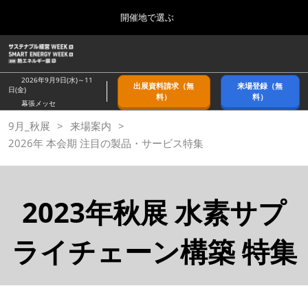
Press
ス
開催地で選ぶ
Escape
キ
to
ッ
close
ホーム
グ
プ
the
ロ
2026年09月09日
し
ー
menu.
幕張メッセ/Makuhari Messe, Japan
2026年9月9日(水)～11
出展資料請求（無
来場登録（無
バ
日(金)
て
料）
料）
ル
幕張メッセ
進
ナ
9月_秋展
9月_秋展
来場案内
ビ
む
2026年09月09日
ゲ
2026年 本会期 注目の製品・サービス特集
幕張メッセ/Makuhari Messe, Japan
ー
シ
ョ
11月_関西展
ン
2026年11月18日
2023年秋展 水素サプ
を
インテックス大阪/INTEX Osaka
折
り
た
ライチェーン構築 特集
3月_春展
た
2027年03月24日
む
東京ビッグサイト/Tokyo Big Sight