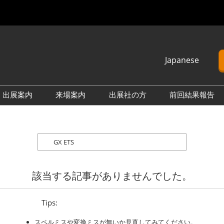
Japanese
Japanese
English
出展案内
来場案内
出展社の方
前回結果報告
Korean
└出展のご案内 情報一覧
└2027年3月（東京ビッグ
└2026年9月（幕張メッ
└2026年
サイト）
セ）
サイト）
Search
└2026年9月（幕張メッ
└2026年11月（インテック
└2025年
セ）
ス大阪）
セ）
└2026年11月（インテック
└2027年3月（東京ビッグ
└2025年
該当する記事がありませんでした。
ス大阪）
サイト）
ス大阪）
Tips:
スペルミスや変換ミスが無いか見直してみてください。