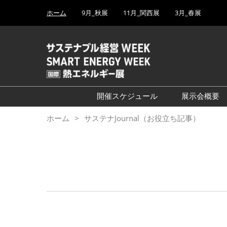
Press
ス
ホーム
9月_秋展
11月_関西展
3月_春展
Escape
キ
to
ッ
close
プ
the
し
menu.
て
進
む
開催スケジュール
展示会概要
└2027年3月（東京ビッグ
ホーム
サステナJournal（お役立ち記事）
サイト）
└2026年9月（幕張メッ
セ）
└2026年11月（インテック
ス大阪）