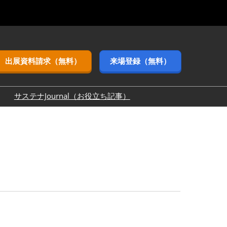
出展資料請求（無料）
来場登録（無料）
サステナJournal（お役立ち記事）
3月（東京ビッグ
9月（幕張メッ
11月（インテック