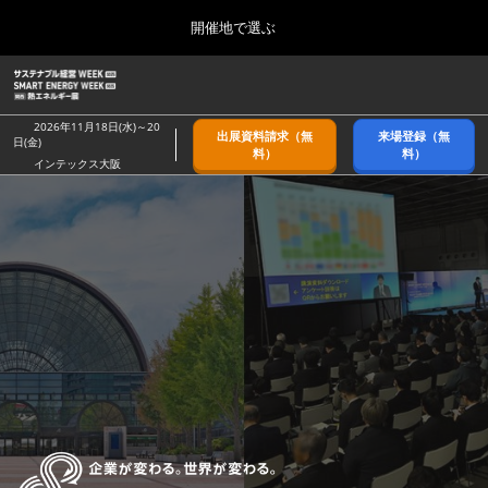
Press
ス
開催地で選ぶ
Escape
キ
to
ッ
close
ホーム
グ
プ
the
ロ
2026年09月09日
し
ー
menu.
幕張メッセ/Makuhari Messe, Japan
2026年11月18日(水)～20
出展資料請求（無
来場登録（無
バ
日(金)
て
料）
料）
ル
インテックス大阪
進
ナ
9月_秋展
ビ
む
2026年09月09日
ゲ
幕張メッセ/Makuhari Messe, Japan
ー
シ
ョ
11月_関西展
ン
2026年11月18日
を
インテックス大阪/INTEX Osaka
折
り
た
3月_春展
た
2027年03月24日
む
東京ビッグサイト/Tokyo Big Sight